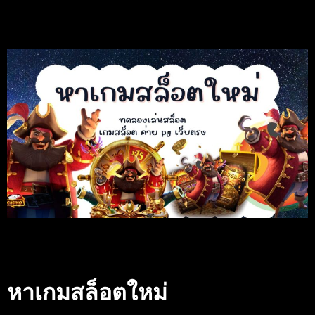
หาเกมสล็อตใหม่