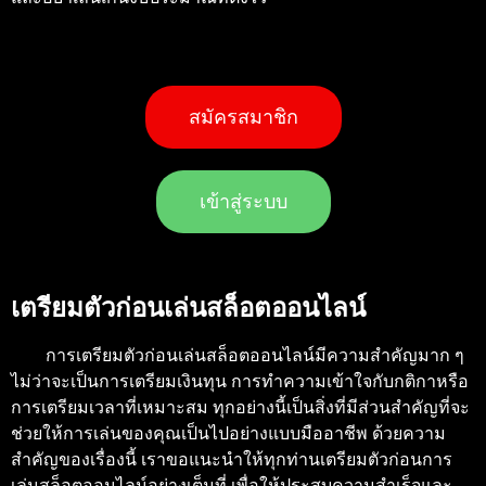
สมัครสมาชิก
เข้าสู่ระบบ
เตรียมตัวก่อนเล่นสล็อตออนไลน์
การเตรียมตัวก่อนเล่นสล็อตออนไลน์มีความสำคัญมาก ๆ
ไม่ว่าจะเป็นการเตรียมเงินทุน การทำความเข้าใจกับกติกาหรือ
การเตรียมเวลาที่เหมาะสม ทุกอย่างนี้เป็นสิ่งที่มีส่วนสำคัญที่จะ
ช่วยให้การเล่นของคุณเป็นไปอย่างแบบมืออาชีพ ด้วยความ
สำคัญของเรื่องนี้ เราขอแนะนำให้ทุกท่านเตรียมตัวก่อนการ
เล่นสล็อตออนไลน์อย่างเต็มที่ เพื่อให้ประสบความสำเร็จและ