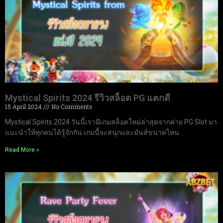
Mystical Spirits 2024 รีวิวสล็อต PG แตกดี
15 April 2024
No Comments
Mystical Spirits 2024 วันนี้เรามีเกมสล็อตใหม่ล่าสุดจากค่าย PG Slot มา
แนะนำให้ทุกคนได้รู้จักกัน เกมนี้จะสนุกและมันส์ขนาดไหน
Read More »