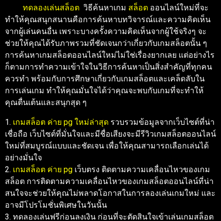
ทดลองเล่นสล็อต
วิธีค้นหาเกม
สล็อต
ออนไลน์ใหม่ที่จะ
ทำให้คุณสนุกสนานคือการค้นหาบทวิจารณ์และความคิดเห็น
จากผู้เล่นคนอื่น เพราะบางครั้งความคิดเห็นจากผู้ใช้จริงๆ จะ
ช่วยให้คุณได้รับภาพรวมที่ชัดเจนกว่าเกี่ยวกับเกมสล็อตนั้น ๆ
การค้นหาเกมสล็อตออนไลน์ใหม่ไม่ใช่เรื่องยากเลย แต่อย่างไร
ก็ตามการทำความเข้าใจในวิธีการค้นหาเป็นสิ่งสำคัญที่ทุกคน
ควรทำ พร้อมกับการศึกษาเกี่ยวกับเกมสล็อตและเคล็ดลับใน
การเล่นเกม ทำให้คุณมั่นใจได้ว่าคุณจะพบกับเกมที่จะทำให้
คุณตื่นเต้นและสนุกสุด ๆ
1.
เกมสล็อต ค่าย pg ใหม่ล่าสุด
รวบรวมข้อมูลจากเว็บไซต์ที่น่า
เชื่อถือ เว็บไซต์ที่มั่นใจและมีชื่อเสียงจะมีรีวิวเกมสล็อตออนไลน์
ใหม่ที่สมบูรณ์แบบและชัดเจน เพื่อให้คุณสามารถเลือกเล่นได้
อย่างมั่นใจ
2.
เกมสล็อต ค่าย pg
เว็บตรง ติดตามความเคลื่อนไหวของเกม
สล็อต การติดตามความเคลื่อนไหวของเกมสล็อตออนไลน์ที่น่า
สนใจจะช่วยให้คุณไม่พลาดโอกาสในการลองเล่นเกมใหม่ และ
อาจมีโปรโมชั่นพิเศษในวันนั้น
3. ทดลองเล่นฟรีก่อนลงเงิน ก่อนที่จะตัดสินใจเข้าเล่นเกมสล็อต